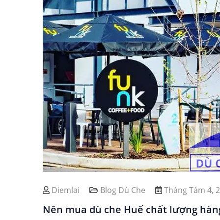
Diemlai
Blog Dù Che
Tháng Tám 4, 
Nên mua dù che Huế chất lượng hàng