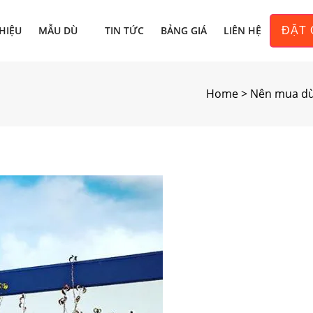
THIỆU
MẪU DÙ
TIN TỨC
BẢNG GIÁ
LIÊN HỆ
ĐẶT 
Home
>
Nên mua dù 