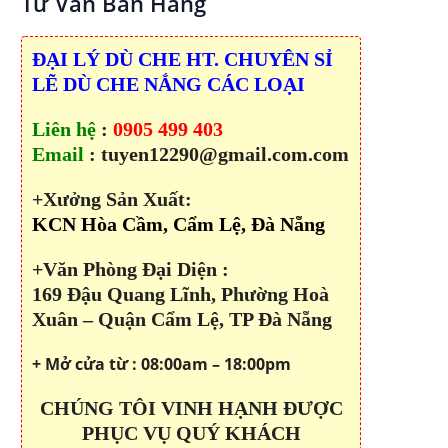
Tư Vấn Bán Hàng
ĐẠI LÝ DÙ CHE HT. CHUYÊN SỈ
LẼ DÙ CHE NẮNG CÁC LOẠI
Liên hệ
:
0905 499 403
Email
: tuyen12290@gmail.com.com
+Xưởng Sản Xuất:
KCN Hòa Cầm, Cẩm Lệ, Đà Nẵng
+Văn Phòng Đại Diện :
169 Đậu Quang Lĩnh, Phường Hoà
Xuân – Quận Cẩm Lệ, TP Đà Nẵng
+ Mở cửa từ : 08:00am – 18:00pm
CHÚNG TÔI VINH HẠNH ĐƯỢC
PHỤC VỤ QUÝ KHÁCH